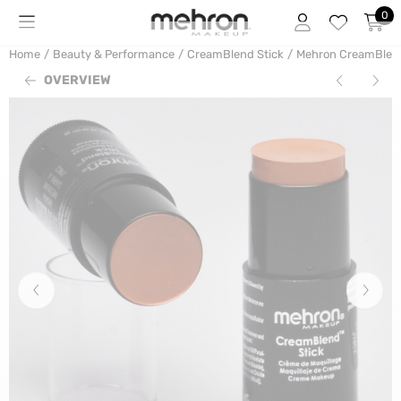
Cookie preferences are currently closed.
0
Home
/
Beauty & Performance
/
CreamBlend Stick
/
Mehron CreamBlend
OVERVIEW