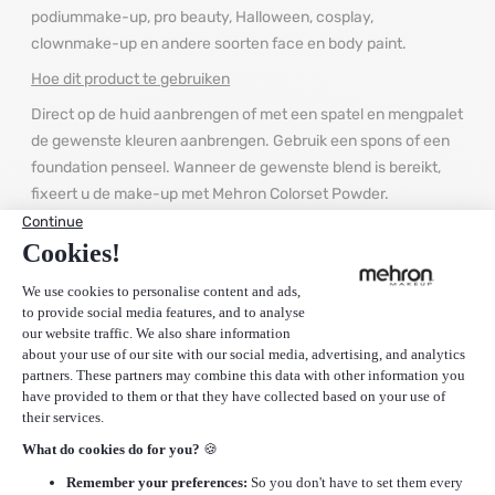
podiummake-up, pro beauty, Halloween, cosplay,
clownmake-up en andere soorten face en body paint.
Hoe dit product te gebruiken
Direct op de huid aanbrengen of met een spatel en mengpalet
de gewenste kleuren aanbrengen. Gebruik een spons of een
foundation penseel. Wanneer de gewenste blend is bereikt,
fixeert u de make-up met Mehron Colorset Powder.
Verwijderen met Mehron Makeup Remover, gevolgd door
water en zeep.
(FR)
Le maquillage CreamBlend Stick de Mehron (21 gr) est un
maquillage crème hautement pigmenté. La formule
végétalienne à couverture complète est concue pour résister
à des conditions de performance extrèmes, y compris les
lumières brûlantes de la scène de Broadway. Le maquillage
CreamBlend Stick est formulé sans la base de pétrole que l'on
trouve souvent dans le maquillage traditionnel pour le visage,