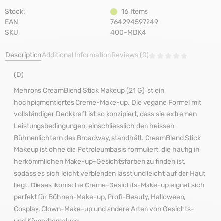
Stock:
16
Items
EAN
764294597249
SKU
400-MDK4
Description
Additional Information
Reviews (0)
(D)
Mehrons CreamBlend Stick Makeup (21 G) ist ein
hochpigmentiertes Creme-Make-up. Die vegane Formel mit
vollständiger Deckkraft ist so konzipiert, dass sie extremen
Leistungsbedingungen, einschliesslich den heissen
Bühnenlichtern des Broadway, standhält. CreamBlend Stick
Makeup ist ohne die Petroleumbasis formuliert, die häufig in
herkömmlichen Make-up-Gesichtsfarben zu finden ist,
sodass es sich leicht verblenden lässt und leicht auf der Haut
liegt. Dieses ikonische Creme-Gesichts-Make-up eignet sich
perfekt für Bühnen-Make-up, Profi-Beauty, Halloween,
Cosplay, Clown-Make-up und andere Arten von Gesichts-
und Körperbemalung.