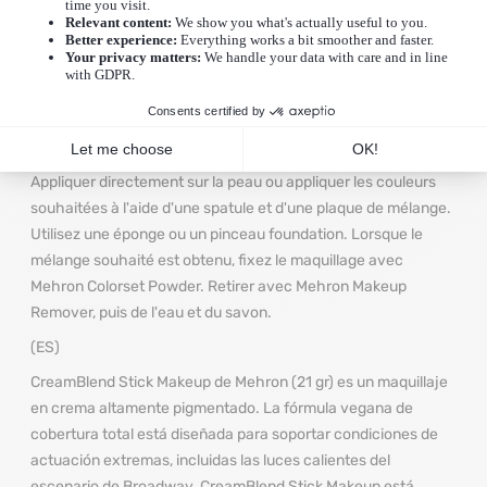
ce qui le rend facile à mélanger et à éclaircir la peau. Ce
maquillage crème emblématique pour le visage est parfait
pour le maquillage de scène, la beauté professionnelle,
Halloween, le cosplay, le maquillage de clown et d'autres
types de peinture pour le visage et le corps.
Comment utiliser ce produit
Appliquer directement sur la peau ou appliquer les couleurs
souhaitées à l'aide d'une spatule et d'une plaque de mélange.
Utilisez une éponge ou un pinceau foundation. Lorsque le
mélange souhaité est obtenu, fixez le maquillage avec
Mehron Colorset Powder. Retirer avec Mehron Makeup
Remover, puis de l'eau et du savon.
(ES)
CreamBlend Stick Makeup de Mehron (21 gr) es un maquillaje
en crema altamente pigmentado. La fórmula vegana de
cobertura total está diseñada para soportar condiciones de
actuación extremas, incluidas las luces calientes del
escenario de Broadway. CreamBlend Stick Makeup está